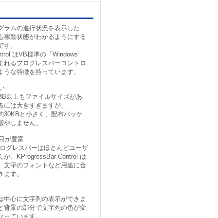
グラムの進行状況を表示した
も稼動状態がわかるようにする
です。
ntrol はVB標準の「Windows
s」に含まれるプログレスバーコントロ
ような特徴を持っています。
い
s は1MB以上もファイルサイズがあ
るには大きすぎますが、
rol は約30KBと小さく、配布パッケ
増やしません。
項目が豊富
s のプログレスバーはほとんどユーザ
rogressBar Control は
、文字のフォントなど用途に合
きます。
ntrol は中心に文字列の表示ができま
と背景の部分で文字列の色が変
なっています。