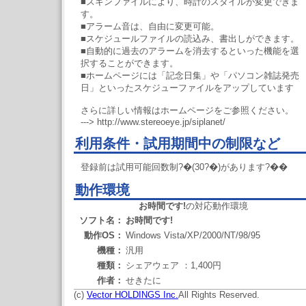
■スキンファイルにより、時計のスタイルが変更できま
す。
■アラーム音は、自由に変更可能。
■スケジュールファイルの読込み、書出しができます。
■自動的に過去のアラームを消去するといった機能を選
択することができます。
■ホームページには「記念日集」や「パソコン雑誌発売
日」といったスケジューファイルをアップしています
さらに詳しい情報はホームページをご参照ください。
---> http://www.stereoeye.jp/siplanet/
利用条件・試用期間中の制限など
登録前は試用可能回数制?�(30?�)があります?��
動作環境
お時間です!
の対応動作環境
ソフト名：
お時間です!
動作OS：
Windows Vista/XP/2000/NT/98/95
機種：
汎用
種類：
シェアウェア ：1,400円
作者：
せきたに
(c)
Vector HOLDINGS Inc.
All Rights Reserved.