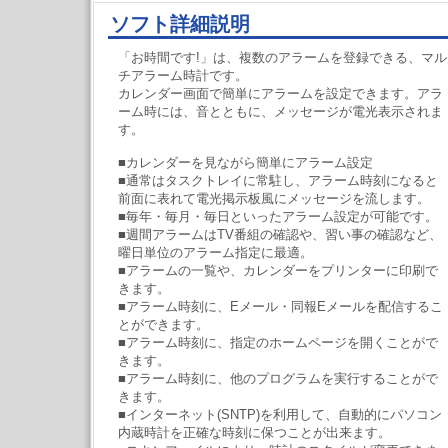
ソフト詳細説明
「お時間です!」は、複数のアラームを登録できる、マル
チアラーム時計です。
カレンダー画面で簡単にアラームを設定できます。アラ
ーム時には、音とともに、メッセージが電光表示されま
す。
■カレンダーを見ながら簡単にアラーム設定
■通常はタスクトレイに常駐し、アラーム時刻になると
前面に表れて電光掲示板風にメッセージを流します。
■毎年・毎月・毎日といったアラーム設定が可能です。
■週間アラームはTV番組の確認や、習い事の確認など、
曜日単位のアラーム指定に最適。
■アラームの一覧や、カレンダーをプリンターに印刷で
きます。
■アラーム時刻に、Eメール・同報Eメールを配信するこ
とができます。
■アラーム時刻に、指定のホームページを開くことがで
きます。
■アラーム時刻に、他のプログラムを実行することがで
きます。
■インターネット(SNTP)を利用して、自動的にパソコン
内蔵時計を正確な時刻に保つことが出来ます。