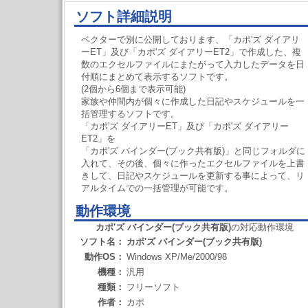
ソフト詳細説明
ベクターで別に公開しております、「カポ'ズ ダイアリ
ーET」及び「カポ'ズ ダイアリーET2」で作成した、複
数のエクセルファイルにまたがって入力したデータを日
付順にまとめて表示するソフトです。
(2個から6個まで表示可能)
家族や仲間内が個々に作成した日記やスケジュールを一
括管理するソフトです。
「カポ'ズ ダイアリーET」及び「カポ'ズ ダイアリー
ET2」を
「カポ'ズ バインダー(ブック共有版)」と同じフォルダに
入れて、その後、個々に作ったエクセルファイルを上書
きして、日記やスケジュールを更新する事によって、リ
アルタイムでの一括管理が可能です。
動作環境
カポ'ズ バインダー(ブック共有版)
の対応動作環境
ソフト名：
カポ'ズ バインダー(ブック共有版)
動作OS：
Windows XP/Me/2000/98
機種：
汎用
種類：
フリーソフト
作者：
カポ