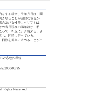
約をする場合、生年月日は、聞
聞き取ることが困難な場合が
合及び女性等...本ソフトは、
その当日現在の満年齢が、明
亘って、即座に計算出来る。さ
算も、同時に行っている。
、日数を簡単に求めることが出
の対応動作環境
e/2000/98/95
All Rights Reserved.