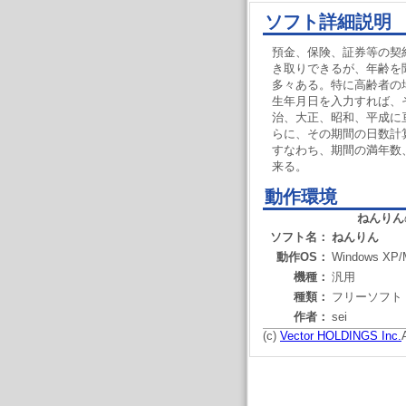
ソフト詳細説明
預金、保険、証券等の契
き取りできるが、年齢を
多々ある。特に高齢者の場
生年月日を入力すれば、
治、大正、昭和、平成に
らに、その期間の日数計
すなわち、期間の満年数
来る。
動作環境
ねんりん
ソフト名：
ねんりん
動作OS：
Windows XP/M
機種：
汎用
種類：
フリーソフト
作者：
sei
(c)
Vector HOLDINGS Inc.