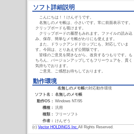
ソフト詳細説明
こんにちは！！けんぞうです。
名無しのメモ帳は、小さいです。常に前面表示です。
クリップボードも覗けます。
クリップボードの履歴もみれます。ファイルの読み込
み、保存、簡単なメモ帳がわりにも使えます。
また、ドラックアンドドロップにも、対応していま
す。今回は、とりあえず公開版です。
皆様のご意見を聞きながら、改良するつもりです。も
ちろん、バージョンアップしてもフリーウェアを、貫く
気持ちでおります。
ご意見、ご感想お待ちしております。
動作環境
名無しのメモ帳
の対応動作環境
ソフト名：
名無しのメモ帳
動作OS：
Windows NT/95
機種：
汎用
種類：
フリーソフト
作者：
けんぞう
(c)
Vector HOLDINGS Inc.
All Rights Reserved.