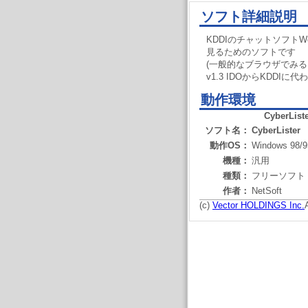
ソフト詳細説明
KDDIのチャットソフトW
見るためのソフトです
(一般的なブラウザでみる
v1.3 IDOからKDDIに
動作環境
CyberList
ソフト名：
CyberLister
動作OS：
Windows 98/9
機種：
汎用
種類：
フリーソフト
作者：
NetSoft
(c)
Vector HOLDINGS Inc.