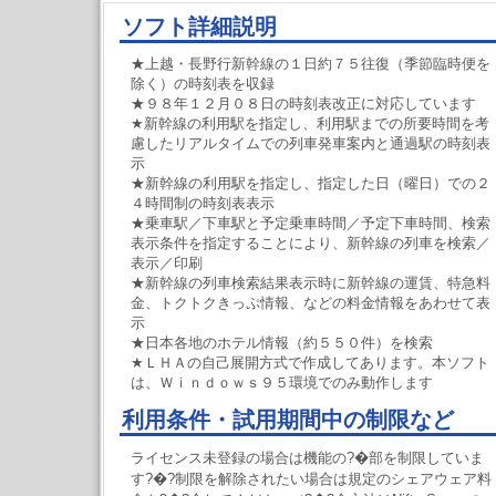
ソフト詳細説明
★上越・長野行新幹線の１日約７５往復（季節臨時便を
除く）の時刻表を収録
★９８年１２月０８日の時刻表改正に対応しています
★新幹線の利用駅を指定し、利用駅までの所要時間を考
慮したリアルタイムでの列車発車案内と通過駅の時刻表
示
★新幹線の利用駅を指定し、指定した日（曜日）での２
４時間制の時刻表表示
★乗車駅／下車駅と予定乗車時間／予定下車時間、検索
表示条件を指定することにより、新幹線の列車を検索／
表示／印刷
★新幹線の列車検索結果表示時に新幹線の運賃、特急料
金、トクトクきっぷ情報、などの料金情報をあわせて表
示
★日本各地のホテル情報（約５５０件）を検索
★ＬＨＡの自己展開方式で作成してあります。本ソフト
は、Ｗｉｎｄｏｗｓ９５環境でのみ動作します
利用条件・試用期間中の制限など
ライセンス未登録の場合は機能の?�部を制限していま
す?�?制限を解除されたい場合は規定のシェアウェア料