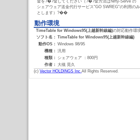
金を?�?金してください（?�?金方法はNifty-Serve の
シェアウェア送金代行サービス"GO SWREG"の利用のみ
とします）?��
動作環境
TimeTable for Windows95(上越新幹線編)
の対応動作環
ソフト名：
TimeTable for Windows95(上越新幹線編)
動作OS：
Windows 98/95
機種：
汎用
種類：
シェアウェア ：800円
作者：
大槻 晃久
(c)
Vector HOLDINGS Inc.
All Rights Reserved.