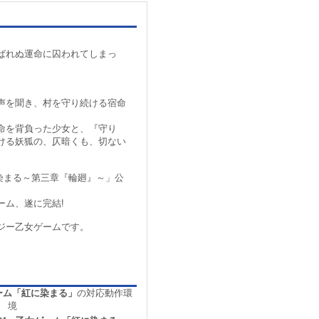
ばれぬ運命に囚われてしまっ
声を聞き、村を守り続ける宿命
命を背負った少女と、『守り
ける妖狐の、仄暗くも、切ない
紅に染まる～第三章『輪廻』～」公
ーム、遂に完結!
ジー乙女ゲームです。
。
ーム「紅に染まる」
の対応動作環
境