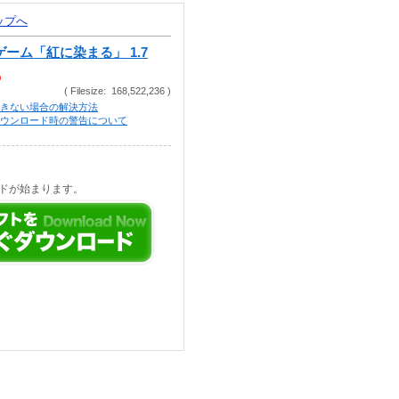
トップへ
ーム「紅に染まる」 1.7
p
( Filesize: 168,522,236 )
きない場合の解決方法
等でのダウンロード時の警告について
ドが始まります。