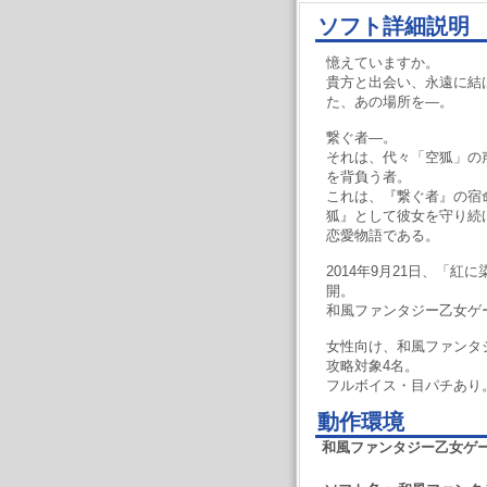
ソフト詳細説明
憶えていますか。
貴方と出会い、永遠に結
た、あの場所を―。
繋ぐ者―。
それは、代々「空狐」の
を背負う者。
これは、『繋ぐ者』の宿
狐』として彼女を守り続
恋愛物語である。
2014年9月21日、「
開。
和風ファンタジー乙女ゲ
女性向け、和風ファンタ
攻略対象4名。
フルボイス・目パチあり
動作環境
和風ファンタジー乙女ゲ