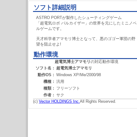
ソフト詳細説明
ASTRO PORTが製作したシューティングゲーム
「超電気ロボ バルカイザー」の世界を元にしたミニノベ
ルゲームです。
天才科学者アマモリ博士となって、悪のゴゴー軍団の野
望を阻止せよ!
動作環境
超電気博士アマモリ
の対応動作環境
ソフト名：
超電気博士アマモリ
動作OS：
Windows XP/Me/2000/98
機種：
汎用
種類：
フリーソフト
作者：
サク
(c)
Vector HOLDINGS Inc.
All Rights Reserved.