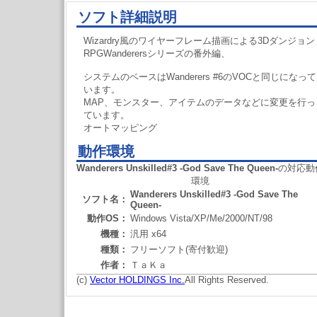
ソフト詳細説明
Wizardry風のワイヤーフレーム描画による3Dダンジョン
RPGWanderersシリーズの番外編、
システムのベースはWanderers #6のVOCと同じになって
います。
MAP、モンスター、アイテムのデータなどに変更を行っ
ています。
オートマッピング
動作環境
Wanderers Unskilled#3 -God Save The Queen-
の対応動
環境
Wanderers Unskilled#3 -God Save The
ソフト名：
Queen-
動作OS：
Windows Vista/XP/Me/2000/NT/98
機種：
汎用 x64
種類：
フリーソフト(寄付歓迎)
作者：
ＴａＫａ
(c)
Vector HOLDINGS Inc.
All Rights Reserved.