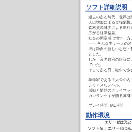
ソフト詳細説明
過去のある時代，世界は
人口増加による食糧危機
森林資源減少による燃料
広がる経済格差。
社会の閉塞感は増す一方
―― そんな中，一人の
彼は独自の新しい思想・
とした。
しかし帝国政府の陰謀に
ていた。
そしてある日，獄中で少
革命家である主人公の内
シリアスなノベル。
感動と情熱のクライマッ
カンランセキが贈る渾身
プレイ時間: 約1時間
動作環境
エリーゼは光と
ソフト名：
エリーゼは光