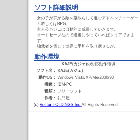
ソフト詳細説明
女の子が群がる敵を蹴散らして進むアドベンチャーゲー
ム若しくはRPG。
主人公カジェは自動的に成長していきます。
オートセーブなので適当にやっていればクリアできま
す。
独裁者を倒して世界に平和を取り戻せるか。
動作環境
KAJE(カジェ)
の対応動作環境
ソフト名：
KAJE(カジェ)
動作OS：
Windows Vista/XP/Me/2000/98
機種：
IBM-PC
種類：
フリーソフト
作者：
礼門屋
(c)
Vector HOLDINGS Inc.
All Rights Reserved.