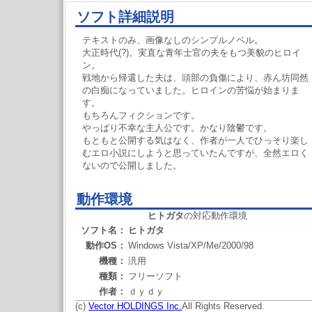
ソフト詳細説明
テキストのみ、画像なしのシンプルノベル。
大正時代(?)。実直な青年士官の夫をもつ美貌のヒロイ
ン。
戦地から帰還した夫は、頭部の負傷により、赤ん坊同然
の白痴になっていました。ヒロインの苦悩が始まりま
す。
もちろんフィクションです。
やっぱり不幸な主人公です。かなり陰鬱です。
もともと公開する気はなく、作者が一人でひっそり楽し
むエロ小説にしようと思っていたんですが、全然エロく
ないので公開しました。
動作環境
ヒトガタ
の対応動作環境
ソフト名：
ヒトガタ
動作OS：
Windows Vista/XP/Me/2000/98
機種：
汎用
種類：
フリーソフト
作者：
ｄｙｄｙ
(c)
Vector HOLDINGS Inc.
All Rights Reserved.