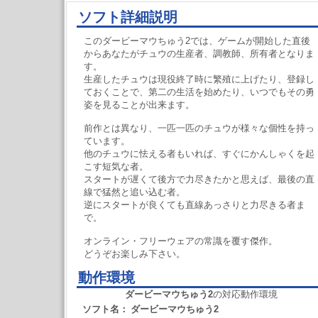
ソフト詳細説明
このダービーマウちゅう2では、ゲームが開始した直後
からあなたがチュウの生産者、調教師、所有者となりま
す。
生産したチュウは現役終了時に繁殖に上げたり、登録し
ておくことで、第二の生活を始めたり、いつでもその勇
姿を見ることが出来ます。
前作とは異なり、一匹一匹のチュウが様々な個性を持っ
ています。
他のチュウに怯える者もいれば、すぐにかんしゃくを起
こす短気な者。
スタートが遅くて後方で力尽きたかと思えば、最後の直
線で猛然と追い込む者。
逆にスタートが良くても直線あっさりと力尽きる者ま
で。
オンライン・フリーウェアの常識を覆す傑作。
どうぞお楽しみ下さい。
動作環境
ダービーマウちゅう2
の対応動作環境
ソフト名：
ダービーマウちゅう2