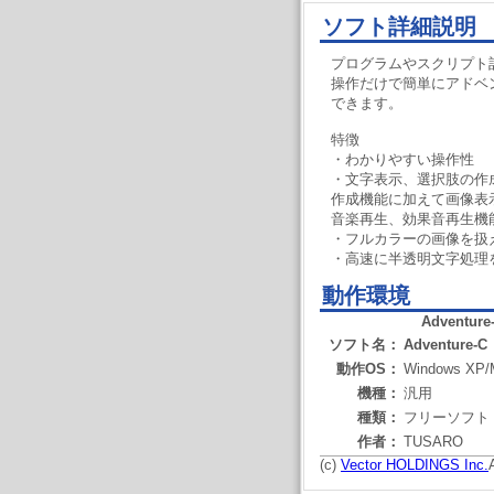
ソフト詳細説明
プログラムやスクリプト
操作だけで簡単にアドベ
できます。
特徴
・わかりやすい操作性
・文字表示、選択肢の作
作成機能に加えて画像表
音楽再生、効果音再生機
・フルカラーの画像を扱
・高速に半透明文字処理
動作環境
Adventure
ソフト名：
Adventure-C
動作OS：
Windows XP/M
機種：
汎用
種類：
フリーソフト
作者：
TUSARO
(c)
Vector HOLDINGS Inc.