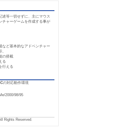
記述等一切せずに、主にマウス
ンチャーゲームを作成する事が
成など基本的なアドベンチャー
示、
能の搭載
える
を行える
-C
の対応動作環境
e/2000/98/95
All Rights Reserved.