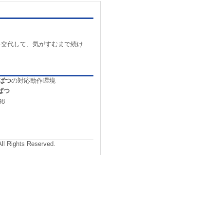
。
を交代して、気がすむまで続け
るばつ
の対応動作環境
るばつ
98
All Rights Reserved.