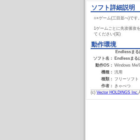
ソフト詳細説明
○×ゲーム(三目並べ)です
1ゲームごとに先攻後攻
てください(笑)
動作環境
Endlessま
ソフト名：
Endlessま
動作OS：
Windows Me/
機種：
汎用
種類：
フリーソフト
作者：
きゃべつ
(c)
Vector HOLDINGS Inc.