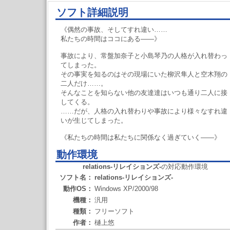
ソフト詳細説明
《偶然の事故、そしてすれ違い……
私たちの時間はココにある――》
事故により、常盤加奈子と小島琴乃の人格が入れ替わっ
てしまった。
その事実を知るのはその現場にいた柳沢隼人と空木翔の
二人だけ……。
そんなことを知らない他の友達達はいつも通り二人に接
してくる。
……だが、人格の入れ替わりや事故により様々なすれ違
いが生じてしまった。
《私たちの時間は私たちに関係なく過ぎていく――》
動作環境
relations-リレイションズ-
の対応動作環境
ソフト名：
relations-リレイションズ-
動作OS：
Windows XP/2000/98
機種：
汎用
種類：
フリーソフト
作者：
樋上悠