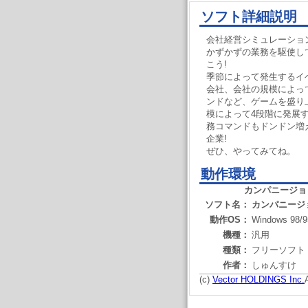
ソフト詳細説明
会社経営シミュレーション
かずかずの業務を駆使し
こう!
季節によって発生するイ
会社、会社の規模によっ
ンドなど、ゲームを盛り
模によって4段階に発展
務コマンドもドンドン増
企業!
ぜひ、やってみてね。
動作環境
カンパニージョ
ソフト名：
カンパニージ
動作OS：
Windows 98/9
機種：
汎用
種類：
フリーソフト
作者：
しゅんすけ
(c)
Vector HOLDINGS Inc.