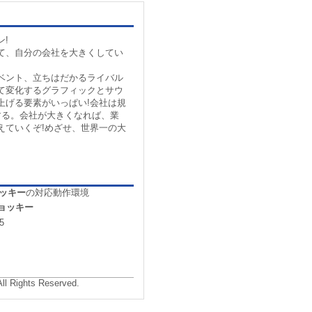
!
て、自分の会社を大きくしてい
ベント、立ちはだかるライバル
て変化するグラフィックとサウ
上げる要素がいっぱい!会社は規
する。会社が大きくなれば、業
えていくぞ!めざせ、世界一の大
ッキー
の対応動作環境
ョッキー
5
All Rights Reserved.