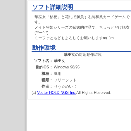
ソフト詳細説明
華巫女「桔梗」と花札で勝負する純和風カードゲームで
す。
メイド雀姫シリーズの姉妹的作品で、ちょっとだけ脱衣
(*^ー^;*)
ミーファともどもよろしくお願いしますm(_)m
動作環境
華巫女
の対応動作環境
ソフト名：
華巫女
動作OS：
Windows 98/95
機種：
汎用
種類：
フリーソフト
作者：
りう☆めいじ
(c)
Vector HOLDINGS Inc.
All Rights Reserved.