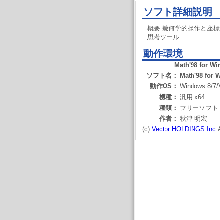
ソフト詳細説明
概要:幾何学的操作と座
思考ツール
動作環境
Math'98 for W
ソフト名：
Math'98 for 
動作OS：
Windows 8/7/
機種：
汎用 x64
種類：
フリーソフト
作者：
秋津 明宏
(c)
Vector HOLDINGS Inc.