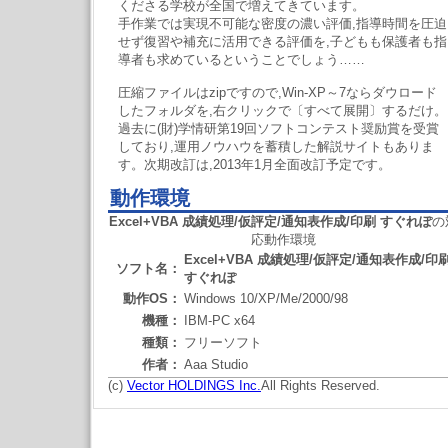
くださる学校が全国で増えてきています。
手作業では実現不可能な密度の濃い評価,指導時間を圧迫
せず復習や補充に活用できる評価を,子どもも保護者も指
導者も求めているということでしょう……
圧縮ファイルはzipですので,Win-XP～7ならダウロード
したフォルダを,右クリックで〔すべて展開〕するだけ。
過去に(財)学情研第19回ソフトコンテスト奨励賞を受賞
しており,運用ノウハウを蓄積した解説サイトもありま
す。次期改訂は,2013年1月全面改訂予定です。
動作環境
Excel+VBA 成績処理/仮評定/通知表作成/印刷 すぐれぽ
の
応動作環境
Excel+VBA 成績処理/仮評定/通知表作成/印
ソフト名：
すぐれぽ
動作OS：
Windows 10/XP/Me/2000/98
機種：
IBM-PC x64
種類：
フリーソフト
作者：
Aaa Studio
(c)
Vector HOLDINGS Inc.
All Rights Reserved.