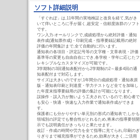
ソフト詳細説明
「すぐれぽ」は,11年間の実地検証と改良を経て,気がき
いて痒いところに手が届く,超安定・信頼度抜群のソフト
です。
ワン入力-オールリンクで,成績処理から絶対評価・通知
表作成(通知票作成)・印刷完成・指導要録記載用の絶対
評価の年間集計まで,全て自動的に行います。
通知表の各項目・評定記号等の文字種・文章表現・評価
基準等の変更も自由自在にでき,各学校・学年に応じたフ
レキシブルなカスタマイズが可能です。
3学期制の3回通知表配付から2学期制の2～最多4回の通
知表配付まで対応します。
サイズは大きいのですが,1年間分の成績処理・通知表原
版・通知表印刷と到達度・学力テストなど全てを加味し
た年度末指導要録用の評価の集計が可能になります。
誤操作・誤入力が無いよう工夫されているので,初心者で
も安心・快適・快速な入力作業で通知表作成ができま
す。
保護者にも分かりやすい単元別の形式の通知表で,しかも
領域別の評定でも整合性がとれるため,将来の指導要領開
示でも説明責任がきっちりと果たせます。
改訂・作成の時間や労力を全て指導に充てられ,印刷のぎ
りぎりまで補充指導ができるため,効果が大きく,ご活用