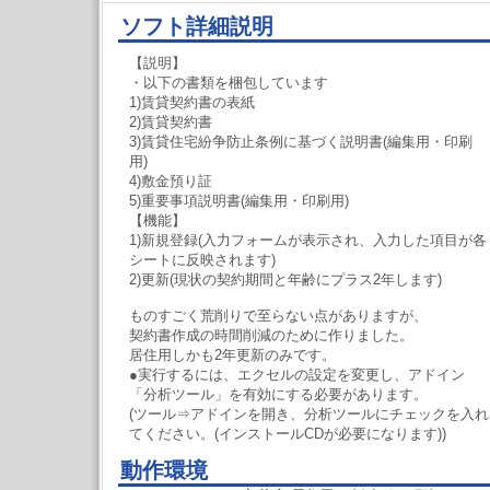
ソフト詳細説明
【説明】
・以下の書類を梱包しています
1)賃貸契約書の表紙
2)賃貸契約書
3)賃貸住宅紛争防止条例に基づく説明書(編集用・印刷
用)
4)敷金預り証
5)重要事項説明書(編集用・印刷用)
【機能】
1)新規登録(入力フォームが表示され、入力した項目が各
シートに反映されます)
2)更新(現状の契約期間と年齢にプラス2年します)
ものすごく荒削りで至らない点がありますが、
契約書作成の時間削減のために作りました。
居住用しかも2年更新のみです。
●実行するには、エクセルの設定を変更し、アドイン
「分析ツール」を有効にする必要があります。
(ツール⇒アドインを開き、分析ツールにチェックを入れ
てください。(インストールCDが必要になります))
動作環境