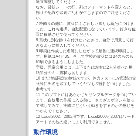
適宜調整してください。
なお、賞状シートの行、列のフォーマットを変えると、
飾りの配置や印刷に乱れが生じますのでご注意くださ
い。
7 枠飾りの他に、賞状にふさわしい飾りも新たにつけま
した。これも選択、自動配置になってい ます。好きな位
置に移動させて使ってください。
8 賞状に別な飾りを付けたいときは、自分で用意して好
きなように挿入してください。
9 印刷は作成した名簿にしたがって順番に連続印刷しま
す。用紙はA4とB5、そして学校の賞状にはB4のものも
印刷できるようにしました。
学級、児童会用には、上下または左右に2人分並べた用
紙半分のミニ賞状もあります。
10 また地域限定の附録ですが、体力テストほか既製の賞
状等に氏名を印字していくヤツも7種ほ どつけました。
参考です。
11 このソフトにはあらかじめサンプルデータをつけてい
ます。自校用の作業に入る前に、さまざまボタンを使っ
て試してみて、実際にどういう動きをするのかの感じを
つかんでください。
12 Excel2002、2003用です。Excel2000と2007はワード
アートその他の違いにより利用できません。
動作環境