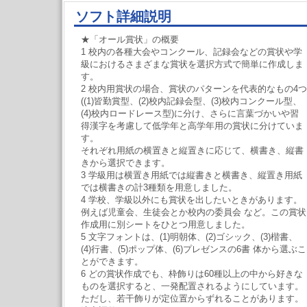
ソフト詳細説明
★「オール賞状」の概要
1 校内の各種大会やコンクール、記録会などの賞状や学
級におけるさまざまな賞状を選択方式で簡単に作成しま
す。
2 校内用賞状の場合、賞状のパターンを代表的なもの4つ
((1)皆勤賞型、(2)校内記録会型、(3)校内コンクール型、
(4)校内ロードレース型)に分け、さらに言葉づかいや習
得漢字を考慮して低学年と高学年用の賞状に分けていま
す。
それぞれ用紙の横置きと縦置きに応じて、横書き、縦書
きから選択できます。
3 学級用は横置き用紙では縦書きと横書き、縦置き用紙
では横書きの計3種類を用意しました。
4 学校、学級以外にも賞状を出したいときがあります。
例えば児童会、生徒会とか校内の委員会 など。この賞状
作成用に別シートをひとつ用意しました。
5 文字フォントは、(1)明朝体、(2)ゴシック、(3)楷書、
(4)行書、(5)ポップ体、(6)プレゼンスの6書 体から選ぶこ
とができます。
6 どの賞状作成でも、枠飾りは60種以上の中から好きな
ものを選択すると、一発配置されるようにしています。
ただし、若干飾りが定位置からずれることがあります。