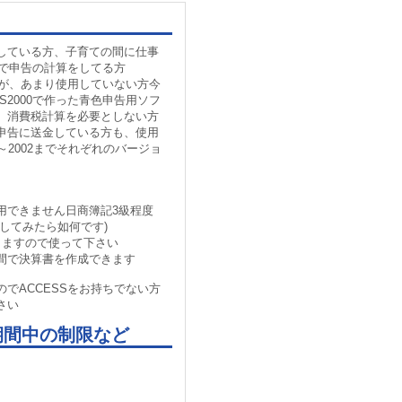
している方、子育ての間に仕事
ELで申告の計算をしてる方
るが、あまり使用していない方今
SS2000で作った青色申告用ソフ
、消費税計算を必要としない方
申告に送金している方も、使用
97～2002までそれぞれのバージョ
用できません日商簿記3級程度
してみたら如何です)
きますので使って下さい
間で決算書を作成できます
でACCESSをお持ちでない方
さい
期間中の制限など