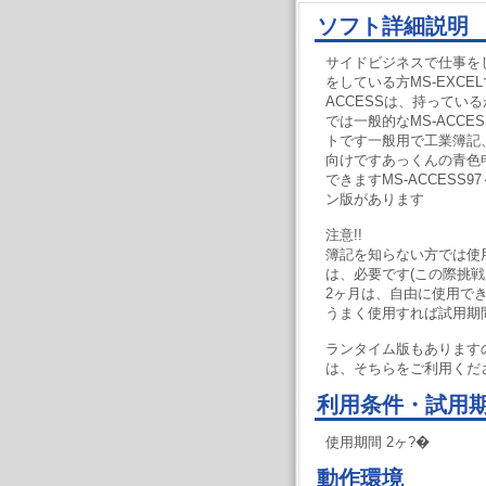
ソフト詳細説明
サイドビジネスで仕事を
をしている方MS-EXC
ACCESSは、持ってい
では一般的なMS-ACCE
トです一般用で工業簿記
向けですあっくんの青色
できますMS-ACCESS
ン版があります
注意!!
簿記を知らない方では使
は、必要です(この際挑戦
2ヶ月は、自由に使用で
うまく使用すれば試用期
ランタイム版もありますの
は、そちらをご利用くだ
利用条件・試用
使用期間 2ヶ?�
動作環境