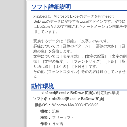
ソフト詳細説明
xls2bedは、Microsoft ExcelのデータをPrimesoft
BeDrawのデータに変換するExcelアドインです。変換に
はBeDraw V3.00で搭載されたオートメーション機能を使
用しています。
変換するデータは「罫線」「文字」のみです。
罫線については［罫線のパターン］［罫線の太さ］［罫
線の色］を変換します。
文字については［表示形式］、[文字の配置］［文字の制
御］［文字の角度］、［フォントサイズ］［下線］［取
り消し線］［上付き］［下付き］です。
その他［フォントスタイル］等の内容は対応していませ
ん。
動作環境
xls2bed(Excel > BeDraw 変換)
の対応動作環境
ソフト名：
xls2bed(Excel > BeDraw 変換)
動作OS：
Windows Me/2000/NT/98/95
機種：
汎用
種類：
フリーソフト
作者：
うめ吉