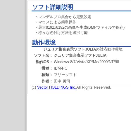
ソフト詳細説明
・マンデルブロ集合から定数設定
・マウスによる簡単操作
・最大8192x8192の画像を生成(BMPファイルで保存)
・様々な色付け方法を選択可能
動作環境
ジュリア集合表示ソフトJULIA
の対応動作環境
ソフト名：
ジュリア集合表示ソフトJULIA
動作OS：
Windows 8/7/Vista/XP/Me/2000/NT/98
機種：
IBM-PC
種類：
フリーソフト
作者：
田中 勇司
(c)
Vector HOLDINGS Inc.
All Rights Reserved.