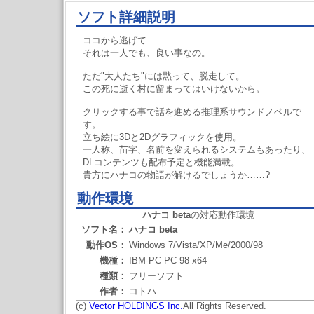
ソフト詳細説明
ココから逃げて――
それは一人でも、良い事なの。
ただ"大人たち"には黙って、脱走して。
この死に逝く村に留まってはいけないから。
クリックする事で話を進める推理系サウンドノベルで
す。
立ち絵に3Dと2Dグラフィックを使用。
一人称、苗字、名前を変えられるシステムもあったり、
DLコンテンツも配布予定と機能満載。
貴方にハナコの物語が解けるでしょうか……?
動作環境
ハナコ beta
の対応動作環境
ソフト名：
ハナコ beta
動作OS：
Windows 7/Vista/XP/Me/2000/98
機種：
IBM-PC PC-98 x64
種類：
フリーソフト
作者：
コトハ
(c)
Vector HOLDINGS Inc.
All Rights Reserved.