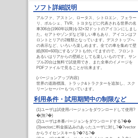
ソフト詳細説明
アルファ、アストン、ロータス、シトロエン、フェラー
リ、ポルシェ、TVR、トヨタなどに代表される世界の名
車306台(1960年以降)を32×32ドットのアイコンにしまし
た。セアトやゾンダなど珍しい車もあり、アイコンはフ
ロントとリアの2種類となっています。デスクトップへ
の表示など、いろいろ楽しめます。全ての車を集めて壁
紙(800×600)にするソフトも付いてますので、フロント
あるいはリアからの壁紙としても楽しいものです。サン
プル20台は無料で試使用でき、また全車のイメージを
PDFファイルで見ることが出来ます。
(バージョンアップ内容)
世界の道路標識、トラック&トラクターを追加し、スク
リーンセーバーもついています。
利用条件・試用期間中の制限など
(1)ユーザは試使用バージョンをダウンロードして使用?
�(無?�)
(2)ユーザは本番バージョンをダウンロードする?��
(3)vectorに料金振込みのあったユーザに対し?�?vector
からライセンスキーを?�?る?�