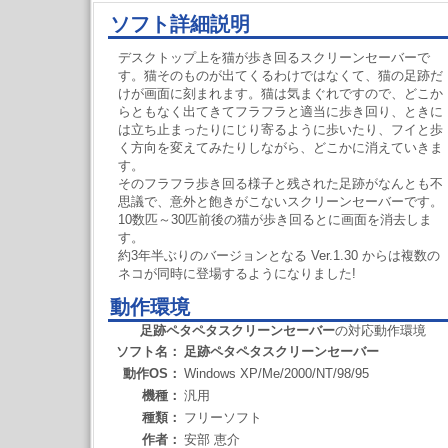
ソフト詳細説明
デスクトップ上を猫が歩き回るスクリーンセーバーで
す。猫そのものが出てくるわけではなくて、猫の足跡だ
けが画面に刻まれます。猫は気まぐれですので、どこか
らともなく出てきてフラフラと適当に歩き回り、ときに
は立ち止まったりにじり寄るように歩いたり、フイと歩
く方向を変えてみたりしながら、どこかに消えていきま
す。
そのフラフラ歩き回る様子と残された足跡がなんとも不
思議で、意外と飽きがこないスクリーンセーバーです。
10数匹～30匹前後の猫が歩き回るとに画面を消去しま
す。
約3年半ぶりのバージョンとなる Ver.1.30 からは複数の
ネコが同時に登場するようになりました!
動作環境
足跡ペタペタスクリーンセーバー
の対応動作環境
ソフト名：
足跡ペタペタスクリーンセーバー
動作OS：
Windows XP/Me/2000/NT/98/95
機種：
汎用
種類：
フリーソフト
作者：
安部 恵介