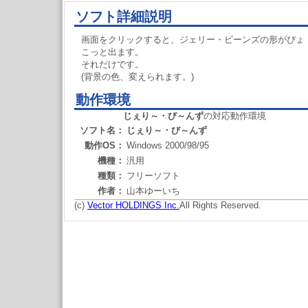
ソフト詳細説明
画面をクリックすると、ジェリー・ビーンズの形がぴょ
こっと出ます。
それだけです。
(背景の色、変えられます。)
動作環境
じぇり～・び～んず
の対応動作環境
ソフト名：
じぇり～・び～んず
動作OS：
Windows 2000/98/95
機種：
汎用
種類：
フリーソフト
作者：
山本ゆーいち
(c)
Vector HOLDINGS Inc.
All Rights Reserved.