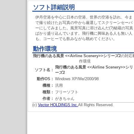
ソフト詳細説明
伊丹空港を中心に日本の空港、世界の空港を訪れ、今ま
で撮り続けたお写真の中から厳選してスクリーンセーバ
ーにしてみました。風景写真に溶け込んだ(?)秘蔵の写真
ばかり盛り込んでいます。飛行機に興味ある人も無い人
も、コーヒーでも飲みながら眺めてください。
動作環境
飛行機のある風景 <<Airline Scenery>>シリーズ2
の対応
作環境
飛行機のある風景 <<Airline Scenery>>シリ
ソフト名：
ーズ2
動作OS：
Windows XP/Me/2000/98
機種：
汎用
種類：
フリーソフト
作者：
がきちゃん
(c)
Vector HOLDINGS Inc.
All Rights Reserved.