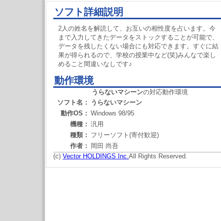
ソフト詳細説明
2人の姓名を解読して、お互いの相性度を占います。今
まで入力してきたデータをストックすることが可能で、
データを残したくない場合にも対応できます。すぐに結
果が得られるので、学校の授業中など(笑)みんなで楽し
めること間違いなしです♪
動作環境
うらないマシーン
の対応動作環境
ソフト名：
うらないマシーン
動作OS：
Windows 98/95
機種：
汎用
種類：
フリーソフト(寄付歓迎)
作者：
岡田 尚吾
(c)
Vector HOLDINGS Inc.
All Rights Reserved.