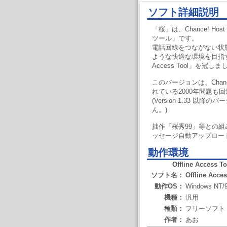
ソフト詳細説明
「桜」は、Chance! Ho
ツール」です。
電話回線をつながない状
ような快適な環境を目指すた
Access Tool」を冠し
このバージョンは、Chance
れている2000年問題も
(Version 1.33 
ん。)
拙作「桜秀99」等との
ッセージ自動アップロー
動作環境
Offline Access
ソフト名：
Offline Acc
動作OS：
Windows NT/9
機種：
汎用
種類：
フリーソフト
作者：
あお