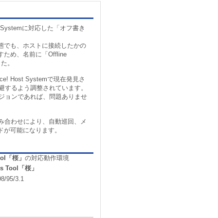
st Systemに対応した「オフ書き
態でも、ホストに接続したかの
め、名前に「Offline
ました。
! Host Systemで現在発見さ
回避するよう調整されています。
以降のバージョンであれば、問題ありませ
組み合わせにより、自動巡回、メ
ドが可能になります。
 Tool「桜」
の対応動作環境
ess Tool「桜」
8/95/3.1