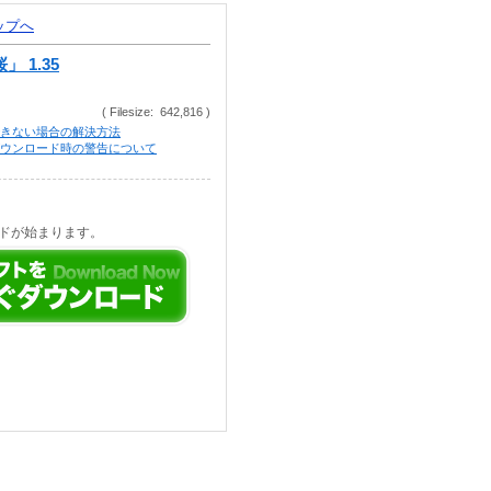
トップへ
桜」 1.35
( Filesize: 642,816 )
きない場合の解決方法
等でのダウンロード時の警告について
ドが始まります。