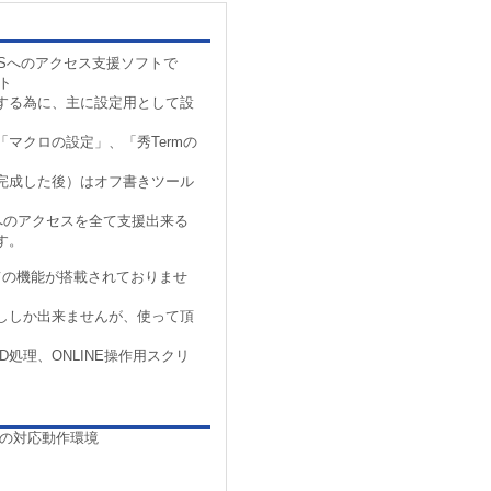
BBSへのアクセス支援ソフトで
ト
する為に、主に設定用として設
マクロの設定」、「秀Termの
完成した後）はオフ書きツール
BSへのアクセスを全て支援出来る
す。
ての機能が搭載されておりませ
ししか出来ませんが、使って頂
D処理、ONLINE操作用スクリ
の対応動作環境