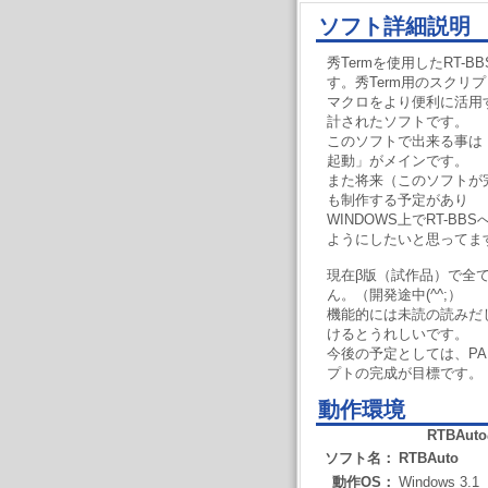
ソフト詳細説明
秀Termを使用したRT-
す。秀Term用のスクリプ
マクロをより便利に活用
計されたソフトです。
このソフトで出来る事は「
起動」がメインです。
また将来（このソフトが
も制作する予定があり
WINDOWS上でRT-B
ようにしたいと思ってま
現在β版（試作品）で全
ん。（開発途中(^^;）
機能的には未読の読みだ
けるとうれしいです。
今後の予定としては、PA
プトの完成が目標です。
動作環境
RTBAuto
ソフト名：
RTBAuto
動作OS：
Windows 3.1