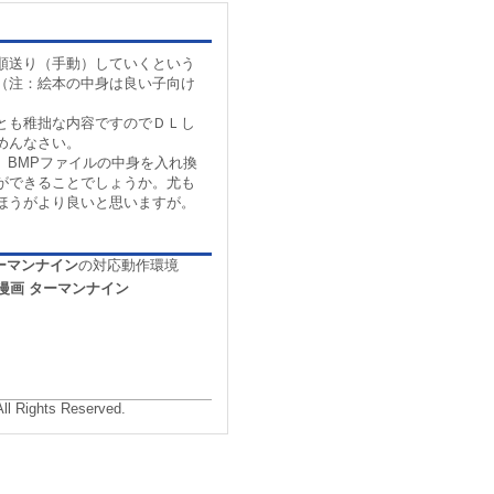
順送り（手動）していくという
（注：絵本の中身は良い子向け
とも稚拙な内容ですのでＤＬし
めんなさい。
、BMPファイルの中身を入れ換
ができることでしょうか。尤も
ほうがより良いと思いますが。
ーマンナイン
の対応動作環境
漫画 ターマンナイン
All Rights Reserved.