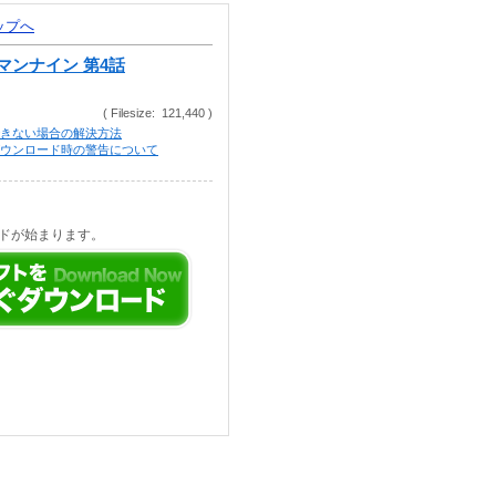
トップへ
マンナイン 第4話
( Filesize: 121,440 )
きない場合の解決方法
等でのダウンロード時の警告について
ドが始まります。