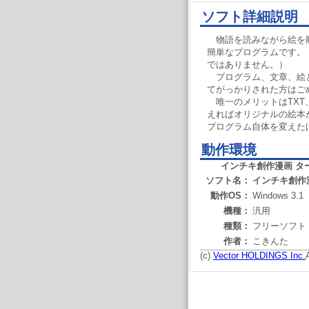
ソフト詳細説明
物語を読みながら絵を
簡単なプログラムです。
ではありません。）
プログラム、文章、絵
てがっかりされた方はご
唯一のメリットはTXT
えればオリジナルの絵本
プログラム自体を変えた
動作環境
インチキ創作漫画 タ
ソフト名：
インチキ創作
動作OS：
Windows 3.1
機種：
汎用
種類：
フリーソフト
作者：
こきんた
(c)
Vector HOLDINGS Inc.