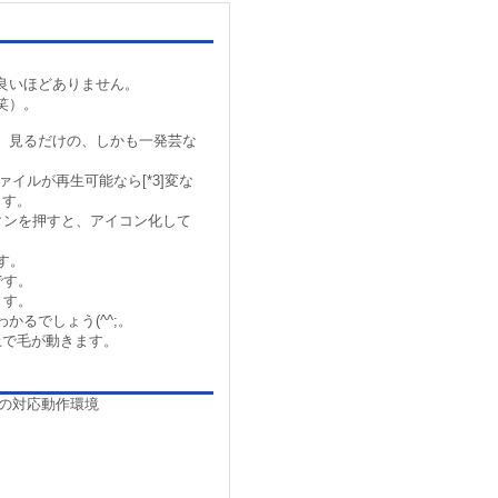
良いほどありません。
笑）。
見るだけの、しかも一発芸な
イルが再生可能なら[*3]変な
ます。
ンを押すと、アイコン化して
す。
です。
ます。
るでしょう(^^;。
上で毛が動きます。
の対応動作環境