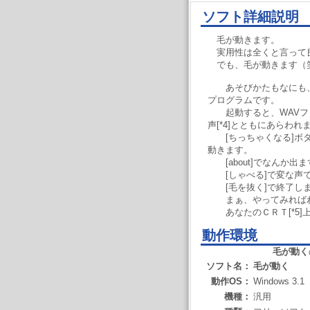
ソフト詳細説明
毛が動きます。
実用性は全くと言って
でも、毛が動きます（
あそびかたもなにも、
プログラムです。
起動すると、WAVファ
声[*4]とともにあらわれ
[ちっちゃくなる]ボタ
動きます。
[about]でなんか出ま
[しゃべる]で変な声
[毛を抜く]で終了し
まぁ、やってみればわか
あなたのＣＲＴ[*5]
動作環境
毛が動く
ソフト名：
毛が動く
動作OS：
Windows 3.1
機種：
汎用