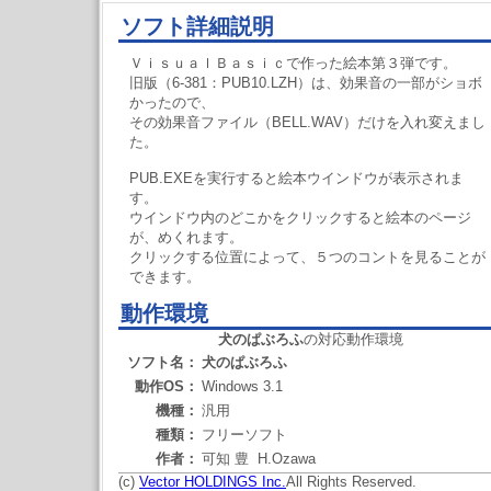
ソフト詳細説明
ＶｉｓｕａｌＢａｓｉｃで作った絵本第３弾です。
旧版（6-381：PUB10.LZH）は、効果音の一部がショボ
かったので、
その効果音ファイル（BELL.WAV）だけを入れ変えまし
た。
PUB.EXEを実行すると絵本ウインドウが表示されま
す。
ウインドウ内のどこかをクリックすると絵本のページ
が、めくれます。
クリックする位置によって、５つのコントを見ることが
できます。
動作環境
犬のぱぶろふ
の対応動作環境
ソフト名：
犬のぱぶろふ
動作OS：
Windows 3.1
機種：
汎用
種類：
フリーソフト
作者：
可知 豊 H.Ozawa
(c)
Vector HOLDINGS Inc.
All Rights Reserved.