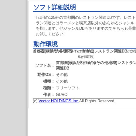
ソフト詳細説明
list用の125軒の首都圏のレストラン関連DBです。レスト
ラン関連とはラーメンと喫茶店以外のあらゆるジャンル
を指します。他ジャンルDBもありますのでそちらも是非
お試しください!
動作環境
首都圏(横浜/渋谷/新宿/その他地域)レストラン関連DB
の対
動作環境
首都圏(横浜/渋谷/新宿/その他地域)レストラ
ソフト名：
関連DB
動作OS：
その他
機種：
その他
種類：
フリーソフト
作者：
GURO
(c)
Vector HOLDINGS Inc.
All Rights Reserved.