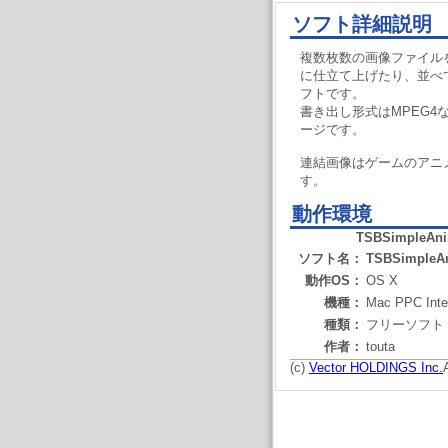
ソフト詳細説明
複数枚数の画像ファイルを連
に仕立て上げたり、並べ
フトです。
書き出し形式はMPEG4なQ
ージです。
連結画像はゲームのアニ
す。
動作環境
TSBSimpleAni
ソフト名：
TSBSimpleA
動作OS：
OS X
機種：
Mac PPC Inte
種類：
フリーソフト
作者：
touta
(c)
Vector HOLDINGS Inc.