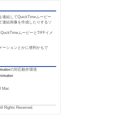
結してQuickTimeムービー
て連結画像を作成したりするソ
uckTimeムービーとTIFFイメ
メーションとかに便利かもで
mator
の対応動作環境
nimator
l Mac
All Rights Reserved.