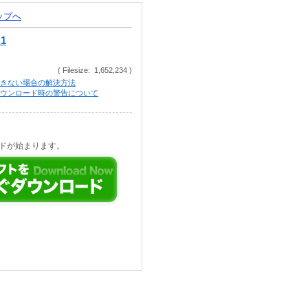
トップへ
.1
( Filesize: 1,652,234 )
きない場合の解決方法
等でのダウンロード時の警告について
ドが始まります。