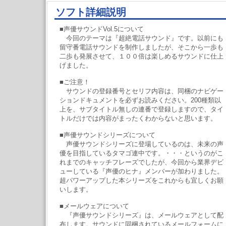
ソフト詳細説明
■声優サウンドVol.5について
今回のテーマは『超絶電話サウンド』です。以前にも
留守番電話サウンドを制作しましたが、そこから一歩も
二歩も発展させて、１００倍は楽しめるサウンドに仕上
げました。
■ご注意！
サウンドの登録番号とセリフ内容は、同梱のナビゲー
ションドキュメントを必ずお読みください。200種類以
上を、サブタイトル無しの連番で登録しますので、タイ
トルだけでは内容がまったくわからないと思います。
■声優サウンドシリーズについて
声優サウンドシリーズに登場しているのは、未来の声
優を目指しているタマゴ連中です。・・・というのがこ
れまでのキャッチフレーズでしたが、今回から業界デビ
ューしている『声優のヒナ』メンバーが加わりました。
超パワーアップした本シリーズをこれからも宜しくお願
いします。
■メールウェアについて
『声優サウンドシリーズ』は、メールウェアとして配
布します。サウンドに同梱されているメールフォームに