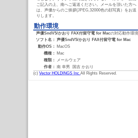
ご記入の上、南へご返送ください。メールを頂いた方へ
は、声優からのご挨拶(JPEG,32000色の顔写真）をお送
りします。
動作環境
声優SndV5/かおり FAX付留守電 for Mac
の対応動作環
ソフト名：
声優SndV5/かおり FAX付留守電 for Mac
動作OS：
MacOS
機種：
Mac
種類：
メールウェア
作者：
南 幸男 国吉 かおり
(c)
Vector HOLDINGS Inc.
All Rights Reserved.