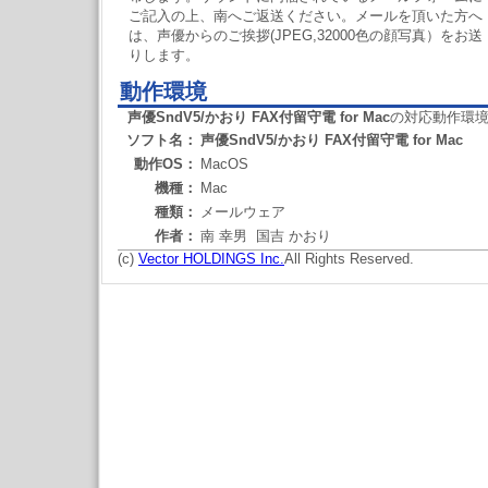
ご記入の上、南へご返送ください。メールを頂いた方へ
は、声優からのご挨拶(JPEG,32000色の顔写真）をお送
りします。
動作環境
声優SndV5/かおり FAX付留守電 for Mac
の対応動作環
ソフト名：
声優SndV5/かおり FAX付留守電 for Mac
動作OS：
MacOS
機種：
Mac
種類：
メールウェア
作者：
南 幸男 国吉 かおり
(c)
Vector HOLDINGS Inc.
All Rights Reserved.