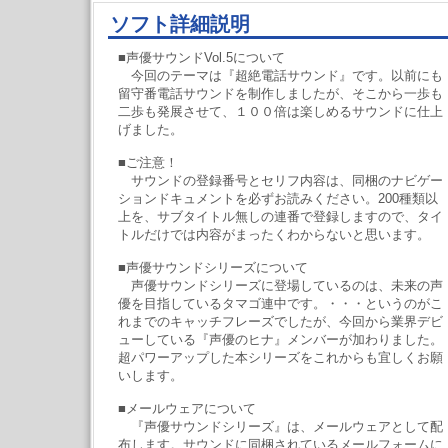
ソフト詳細説明
■声優サウンドVol.5について
今回のテーマは『超絶電話サウンド』です。以前にも
留守番電話サウンドを制作しましたが、そこから一歩も
二歩も発展させて、１００倍は楽しめるサウンドに仕上
げました。
■ご注意！
サウンドの登録番号とセリフ内容は、同梱のナビゲー
ションドキュメントを必ずお読みください。200種類以
上を、サブタイトル無しの連番で登録しますので、タイ
トルだけでは内容がまったくわからないと思います。
■声優サウンドシリーズについて
声優サウンドシリーズに登場しているのは、未来の声
優を目指しているタマゴ連中です。・・・というのがこ
れまでのキャッチフレーズでしたが、今回から業界デビ
ューしている『声優のヒナ』メンバーが加わりました。
超パワーアップした本シリーズをこれからも宜しくお願
いします。
■メールウェアについて
『声優サウンドシリーズ』は、メールウェアとして配
布します。サウンドに同梱されているメールフォームに