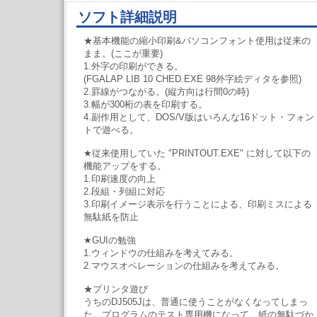
ソフト詳細説明
★基本機能の縮小印刷&パソコンフォント使用は従来の
まま。(ここが重要)
1.外字の印刷ができる。
(FGALAP LIB 10 CHED.EXE 98外字絵ディタを参照)
2.罫線がつながる。(縦方向は行間0の時)
3.幅が300桁の表を印刷する。
4.副作用として、DOS/V版はいろんな16ドット・フォン
トで遊べる。
★従来使用していた "PRINTOUT.EXE" に対して以下の
機能アップをする。
1.印刷速度の向上
2.段組・列組に対応
3.印刷イメージ表示を行うことによる、印刷ミスによる
無駄紙を防止
★GUIの勉強
1.ウィンドウの仕組みを考えてみる。
2.マウスオペレーションの仕組みを考えてみる。
★プリンタ遊び
うちのDJ505Jは、普通に使うことがなくなってしまっ
た。プログラムのテスト専用機になって、紙の無駄づか