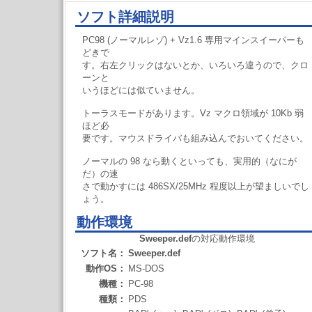
ソフト詳細説明
PC98 (ノーマルレゾ) + Vz1.6 専用マインスイーパーも
どきで
す。右左クリックはないとか、いろいろ違うので、クロ
ーンと
いうほどには似ていません。
トーラスモードがあります。Vz マクロ領域が 10Kb 弱
ほど必
要です。マウスドライバも組み込んでおいてください。
ノーマルの 98 なら動くといっても、実用的（なにが
だ）の速
さで動かすには 486SX/25MHz 程度以上が望ましいでし
ょう。
動作環境
Sweeper.def
の対応動作環境
ソフト名：
Sweeper.def
動作OS：
MS-DOS
機種：
PC-98
種類：
PDS