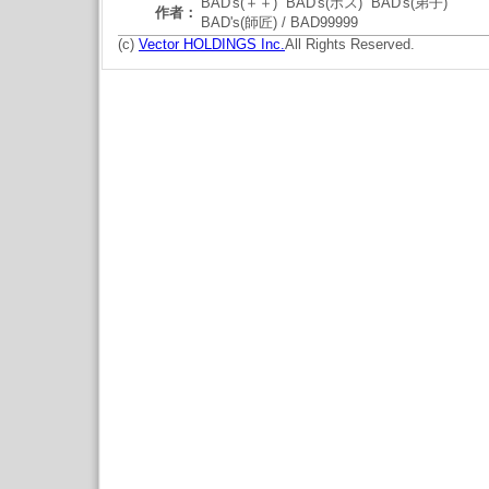
BAD's(＋＋) BAD's(ボス) BAD's(弟子)
作者：
BAD's(師匠) / BAD99999
(c)
Vector HOLDINGS Inc.
All Rights Reserved.