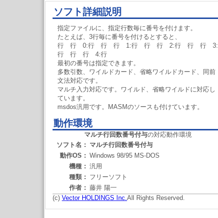
ソフト詳細説明
指定ファイルに、指定行数毎に番号を付けます。
たとえば、3行毎に番号を付けるとすると、
行 行 0:行 行 行 1:行 行 行 2:行 行 行 3:
行 行 行 4:行
最初の番号は指定できます。
多数引数、ワイルドカード、省略ワイルドカード、同前
文法対応です。
マルチ入力対応です。ワイルド、省略ワイルドに対応し
ています。
msdos汎用です。MASMのソースも付けています。
動作環境
マルチ行回数番号付与
の対応動作環境
ソフト名：
マルチ行回数番号付与
動作OS：
Windows 98/95 MS-DOS
機種：
汎用
種類：
フリーソフト
作者：
藤井 陽一
(c)
Vector HOLDINGS Inc.
All Rights Reserved.