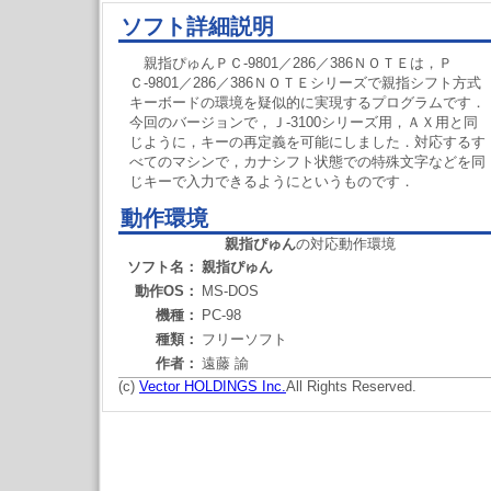
ソフト詳細説明
親指ぴゅんＰＣ-9801／286／386ＮＯＴＥは，Ｐ
Ｃ-9801／286／386ＮＯＴＥシリーズで親指シフト方式
キーボードの環境を疑似的に実現するプログラムです．
今回のバージョンで，Ｊ-3100シリーズ用，ＡＸ用と同
じように，キーの再定義を可能にしました．対応するす
べてのマシンで，カナシフト状態での特殊文字などを同
じキーで入力できるようにというものです．
動作環境
親指ぴゅん
の対応動作環境
ソフト名：
親指ぴゅん
動作OS：
MS-DOS
機種：
PC-98
種類：
フリーソフト
作者：
遠藤 諭
(c)
Vector HOLDINGS Inc.
All Rights Reserved.