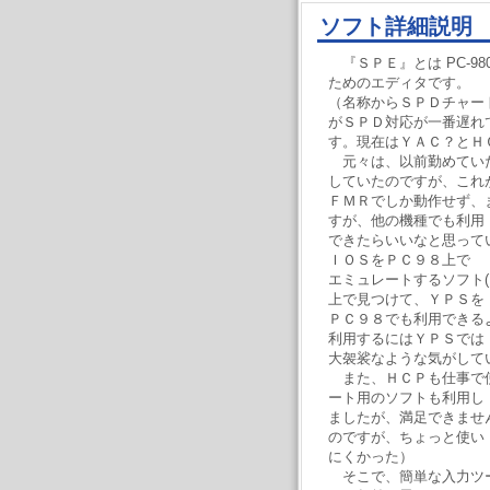
ソフト詳細説明
『ＳＰＥ』とは PC-9
ためのエディタです。
（名称からＳＰＤチャー
がＳＰＤ対応が一番遅れ
す。現在はＹＡＣ？とＨ
元々は、以前勤めてい
していたのですが、これ
ＦＭＲでしか動作せず、
すが、他の機種でも利用
できたらいいなと思って
ＩＯＳをＰＣ９８上で
エミュレートするソフト(FM
上で見つけて、ＹＰＳを
ＰＣ９８でも利用できる
利用するにはＹＰＳでは
大袈裟なような気がして
また、ＨＣＰも仕事で
ート用のソフトも利用し
ましたが、満足できませ
のですが、ちょっと使い
にくかった）
そこで、簡単な入力ツ