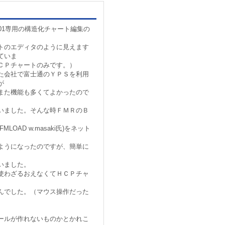
801専用の構造化チャート編集の
トのエディタのように見えます
ていま
ＣＰチャートのみです。）
た会社で富士通のＹＰＳを利用
が
また機能も多くてよかったので
いました。そんな時ＦＭＲのＢ
LOAD w.masaki氏)をネット
ようになったのですが、簡単に
いました。
使わざるおえなくてＨＣＰチャ
んでした。（マウス操作だった
ールが作れないものかとかれこ