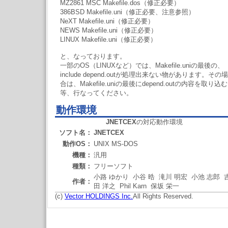
MZ2861 MSC Makefile.dos（修正必要）
386BSD Makefile.uni（修正必要、注意参照）
NeXT Makefile.uni（修正必要）
NEWS Makefile.uni（修正必要）
LINUX Makefile.uni（修正必要）
と、なっております。
一部のOS（LINUXなど）では、Makefile.uniの最後の、
include depend.outが処理出来ない物があります。その場
合は、Makefile.uniの最後にdepend.outの内容を取り込む
等、行なってください。
動作環境
JNETCEX
の対応動作環境
ソフト名：
JNETCEX
動作OS：
UNIX MS-DOS
機種：
汎用
種類：
フリーソフト
小路 ゆかり 小谷 晧 滝川 明宏 小池 志郎 
作者：
田 洋之 Phil Karn 保坂 栄一
(c)
Vector HOLDINGS Inc.
All Rights Reserved.