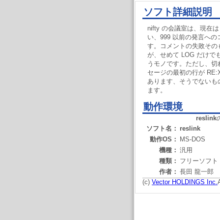
ソフト詳細説明
nifty の会議室は、現在
い、999 以前の発言へ
す。コメントの失敗その
が、せめて LOG だけで
うモノです。ただし、切
セージの最初の行が RE:
あります、そうでないも
ます。
動作環境
reslink
ソフト名：
reslink
動作OS：
MS-DOS
機種：
汎用
種類：
フリーソフト
作者：
長田 龍一郎
(c)
Vector HOLDINGS Inc.