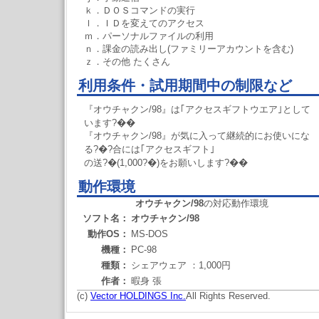
ｋ．ＤＯＳコマンドの実行
ｌ．ＩＤを変えてのアクセス
ｍ．パーソナルファイルの利用
ｎ．課金の読み出し(ファミリーアカウントを含む)
ｚ．その他 たくさん
利用条件・試用期間中の制限など
『オウチャクン/98』は｢アクセスギフトウエア｣として
います?��
『オウチャクン/98』が気に入って継続的にお使いにな
る?�?合には｢アクセスギフト｣
の送?�(1,000?�)をお願いします?��
動作環境
オウチャクン/98
の対応動作環境
ソフト名：
オウチャクン/98
動作OS：
MS-DOS
機種：
PC-98
種類：
シェアウェア ：1,000円
作者：
暇身 張
(c)
Vector HOLDINGS Inc.
All Rights Reserved.