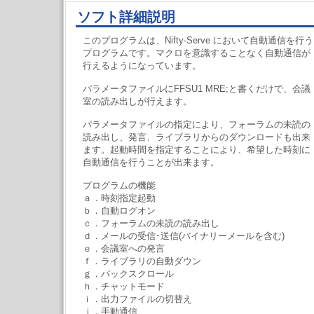
ソフト詳細説明
このプログラムは、Nifty-Serve において自動通信を行う
プログラムです。マクロを意識することなく自動通信が
行えるようになっています。
パラメータファイルにFFSU1 MRE;と書くだけで、会議
室の読み出しが行えます。
パラメータファイルの指定により、フォーラムの未読の
読み出し、発言、ライブラリからのダウンロードも出来
ます。起動時間を指定することにより、希望した時刻に
自動通信を行うことが出来ます。
プログラムの機能
ａ．時刻指定起動
ｂ．自動ログオン
ｃ．フォーラムの未読の読み出し
ｄ．メールの受信･送信(バイナリーメールを含む)
ｅ．会議室への発言
ｆ．ライブラリの自動ダウン
ｇ．バックスクロール
ｈ．チャットモード
ｉ．出力ファイルの切替え
ｊ．手動通信