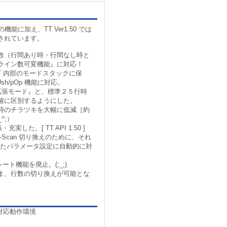
の機能に加え、TT Ver1.50 では
されています。
数（行間あり時・行間なし時と
ライン数可変機能』に対応！
T 内部のモードスタックに保
h/pOp 機能に対応。
拡張モード』と、標準２５行時
確に区別するようにした。
時のチラツキを大幅に低減［約
^;）
・充実した。[ TT API 1.50 ]
 Hi-Scan 切り換えのために、それ
に応じたパラメータ設定に自動的に対
レート機能を廃止。(;_;)
ま、行数の切り換えが可能とな
対応動作環境