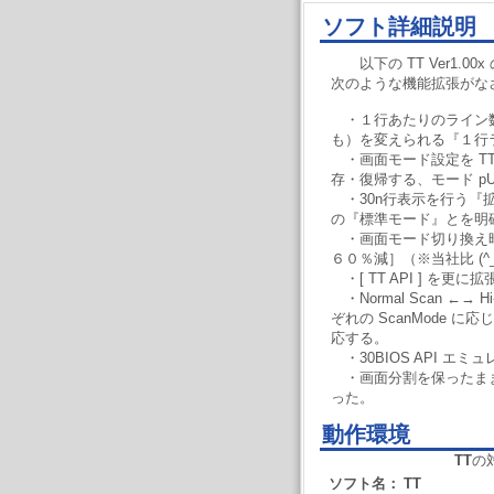
ソフト詳細説明
以下の TT Ver1.00x 
次のような機能拡張がな
・１行あたりのライン
も）を変えられる『１行
・画面モード設定を T
存・復帰する、モード pUs
・30n行表示を行う『
の『標準モード』とを明
・画面モード切り換え
６０％減］（※当社比 (^_
・[ TT API ] を更に拡張
・Normal Scan ←→
ぞれの ScanMode 
応する。
・30BIOS API エミュ
・画面分割を保ったま
った。
動作環境
TT
の
ソフト名：
TT